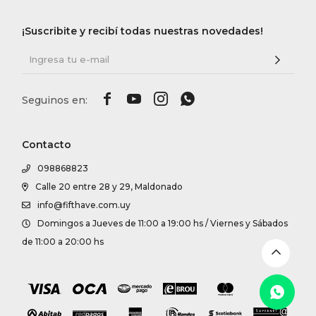
DR. VR
¡Suscribite y recibí todas nuestras novedades!
RAG &
MAISO




THEOR
Contacto
098868823
BOTTE
Calle 20 entre 28 y 29, Maldonado
info@fifthave.com.uy
BAO B
Domingos a Jueves de 11:00 a 19:00 hs / Viernes y Sábados
de 11:00 a 20:00 hs