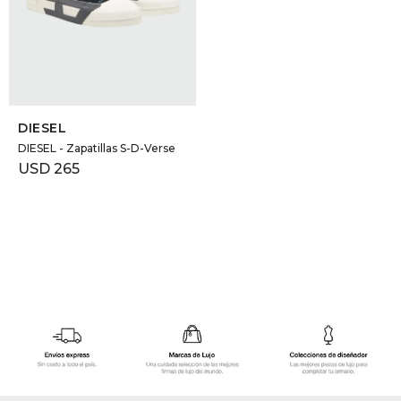
GOLDE
Trajes 
NEW ARRIVALS
Shorts
CANAD
SELECCIONAR TALLE
HERN
DIESEL
DIESEL - Zapatillas S-D-Verse
USD
265
VALMO
DIESEL
AMI PA
MILLER