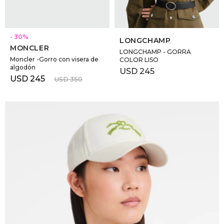
SELECCIONAR TALLE
SELECCIONAR TALLE
30
LONGCHAMP
MONCLER
LONGCHAMP - GORRA
Moncler -Gorro con visera de
COLOR LISO
algodón
USD
245
USD
245
USD
350