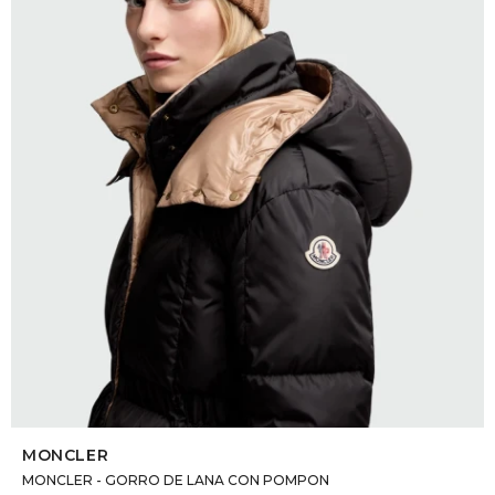
DR. VR
RAG &
MAISO
THEOR
BOTTE
BAO B
SELECCIONAR TALLE
MONCLER
MONCLER - GORRO DE LANA CON POMPON