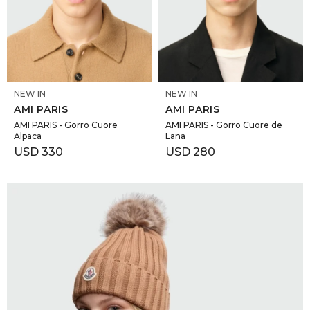
GOLDE
Trajes 
NEW ARRIVALS
Shorts
CANAD
SELECCIONAR TALLE
SELECCIONAR TALLE
NEW IN
NEW IN
HERN
AMI PARIS
AMI PARIS
AMI PARIS - Gorro Cuore
AMI PARIS - Gorro Cuore de
Alpaca
Lana
VALMO
USD
330
USD
280
DIESEL
AMI PA
MILLER