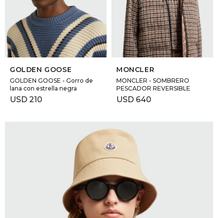
GOLDE
Trajes 
NEW ARRIVALS
Shorts
CANAD
SELECCIONAR TALLE
SELECCIONAR TALLE
HERN
GOLDEN GOOSE
MONCLER
GOLDEN GOOSE - Gorro de
MONCLER - SOMBRERO
lana con estrella negra
PESCADOR REVERSIBLE
VALMO
USD
210
USD
640
DIESEL
AMI PA
MILLER