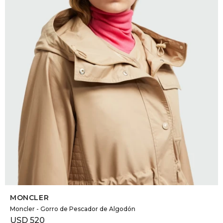
DR. VR
RAG &
MAISO
THEOR
BOTTE
BAO B
SELECCIONAR TALLE
MONCLER
Moncler - Gorro de Pescador de Algodón
USD
520