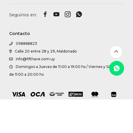
DR. VR




RAG &
Contacto
MAISO
098868823
Calle 20 entre 28 y 29, Maldonado
THEOR
info@fifthave.com.uy
Domingos a Jueves de 11:00 a 19:00 hs / Viernes y Sábados
BOTTE
de 11:00 a 20:00 hs
BAO B