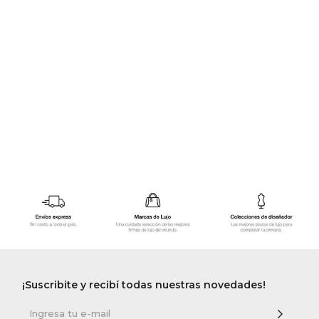
GOLDE
Trajes 
NEW ARRIVALS
Shorts
CANAD
HERN
VALMO
DIESEL
AMI PA
MILLER
¡Suscribite y recibí todas nuestras novedades!