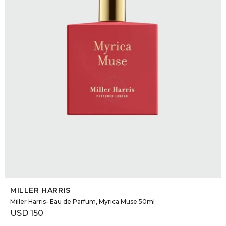
DR. VR
RAG &
MAISO
THEOR
BOTTE
BAO B
SELECCIONAR TALLE
MILLER HARRIS
Miller Harris- Eau de Parfum, Myrica Muse 50ml
USD
150