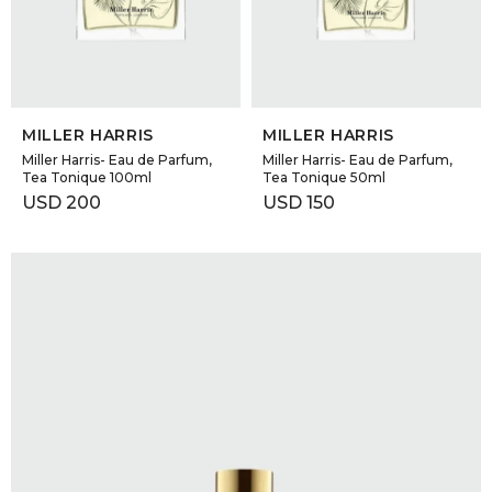
GOLDE
Trajes 
NEW ARRIVALS
Shorts
CANAD
SELECCIONAR TALLE
SELECCIONAR TALLE
MILLER HARRIS
MILLER HARRIS
HERN
Miller Harris- Eau de Parfum,
Miller Harris- Eau de Parfum,
Tea Tonique 100ml
Tea Tonique 50ml
USD
200
USD
150
VALMO
DIESEL
AMI PA
MILLER