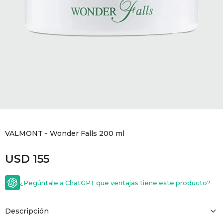
GOLDE
Trajes 
NEW ARRIVALS
Shorts
CANAD
HERN
VALMO
DIESEL
VALMONT - Wonder Falls 200 ml
USD
155
AMI PA
¿Pegúntale a ChatGPT que ventajas tiene este producto?
MILLER
Descripción