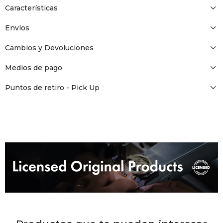
DR. VR
Características
Envíos
RAG &
Cambios y Devoluciones
MAISO
Medios de pago
Puntos de retiro - Pick Up
THEOR
BOTTE
BAO B