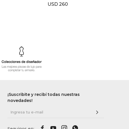
ml
USD
260
USD
¡Suscribite y recibí todas nuestras
novedades!



