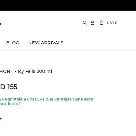
USD
0
BLOG
NEW ARRIVALS
ONT - Icy Falls 200 ml
SD
155
¿Pegúntale a ChatGPT que ventajas tiene este
producto?
e: