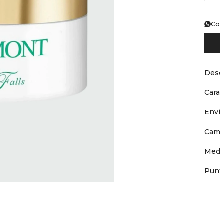
Co
Desc
Cara
Env
Cam
Med
Punt