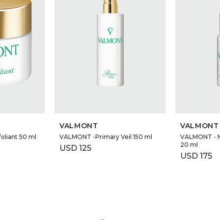
VALMONT
VALMONT
oliant 50 ml
VALMONT -Primary Veil 150 ml
VALMONT - M
20 ml
USD
125
USD
175