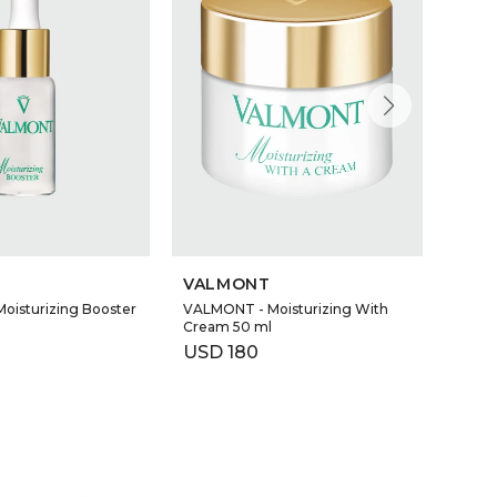
VALMONT
VAL
oisturizing Booster
VALMONT - Moisturizing With
VALMO
Cream 50 ml
USD
USD
180