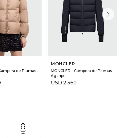
MONCLER
MON
ampera de Plumas
MONCLER - Campera de Plumas
Moncl
Agaripe
Capuc
0
USD
2.360
USD