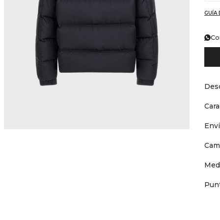
GUÍA 
Co
Desc
Cara
Env
Cam
Med
Punt