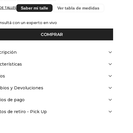
Saber mi talle
Ver tabla de medidas
DE TALLES
nsultá con un experto en vivo
COMPRAR
ripción
cterísticas
íos
bios y Devoluciones
ios de pago
os de retiro - Pick Up