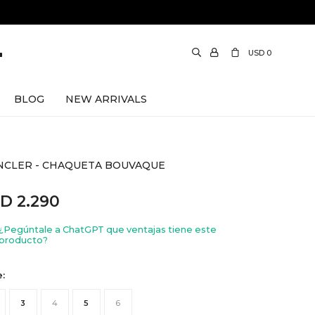
USD
0
BLOG
NEW ARRIVALS
CLER - CHAQUETA BOUVAQUE
SD
2.290
¿Pegúntale a ChatGPT que ventajas tiene este
producto?
e:
3
4
5
6