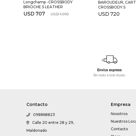
Longchamp -CROSSBODY
BAROUDEUR, CAR
BRIOCHE S LEATHER
CROSSBODY S
USD
707
USD
720
USD
1.010
Contacto
Empresa
Nosotros
098868823
Nuestros Loc
Calle 20 entre 28 y 29,
Contacto
Maldonado