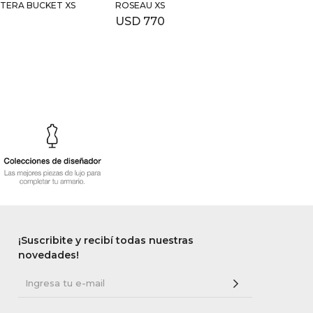
RTERA BUCKET XS
ROSEAU XS
HAND
USD
770
USD
¡Suscribite y recibí todas nuestras
novedades!