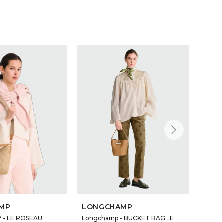
MP
LONGCHAMP
LON
- LE ROSEAU
Longchamp - BUCKET BAG LE
LONG