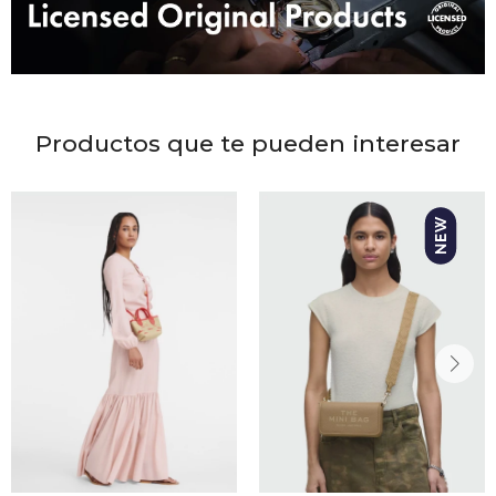
DR. VR
RAG &
MAISO
Productos que te pueden interesar
THEOR
BOTTE
BAO B