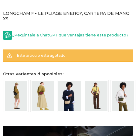
GOLDE
Trajes 
LONGCHAMP - LE PLIAGE ENERGY, CARTERA DE MANO
NEW ARRIVALS
XS
Shorts
CANAD
¿Pegúntale a ChatGPT que ventajas tiene este producto?
HERN
Este artículo está agotado.
VALMO
Otras variantes disponibles:
DIESEL
AMI PA
MILLER