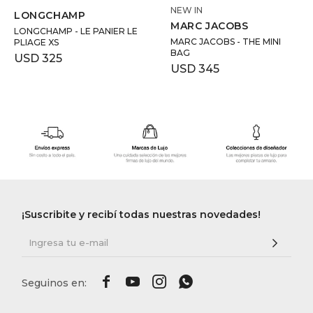
NEW IN
LONGCHAMP
MARC JACOBS
LONGCHAMP - LE PANIER LE
MARC JACOBS - THE MINI
PLIAGE XS
BAG
USD
325
USD
345
¡Suscribite y recibí todas nuestras novedades!



