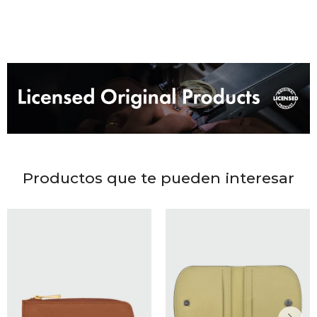
DR. VR
RAG &
MAISO
THEOR
BOTTE
Productos que te pueden interesar
BAO B