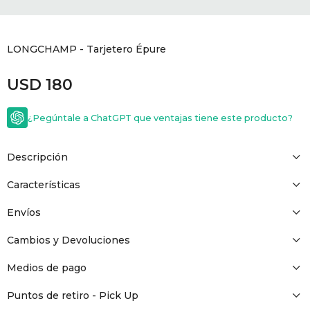
GOLDE
Trajes 
NEW ARRIVALS
LONGCHAMP - Tarjetero Épure
Shorts
CANAD
USD
180
HERN
¿Pegúntale a ChatGPT que ventajas tiene este producto?
VALMO
Descripción
DIESEL
Características
Envíos
AMI PA
Cambios y Devoluciones
MILLER
Medios de pago
Puntos de retiro - Pick Up