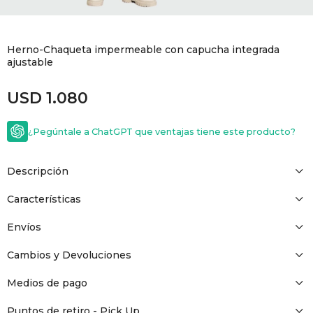
GOLDE
Trajes 
NEW ARRIVALS
Herno-Chaqueta impermeable con capucha integrada
Shorts
CANAD
ajustable
USD
1.080
HERN
¿Pegúntale a ChatGPT que ventajas tiene este producto?
VALMO
Descripción
DIESEL
Características
AMI PA
Envíos
Cambios y Devoluciones
MILLER
Medios de pago
Puntos de retiro - Pick Up