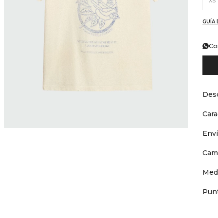
XS
GUÍA 
Co
Desc
Cara
Env
Cam
Med
Punt