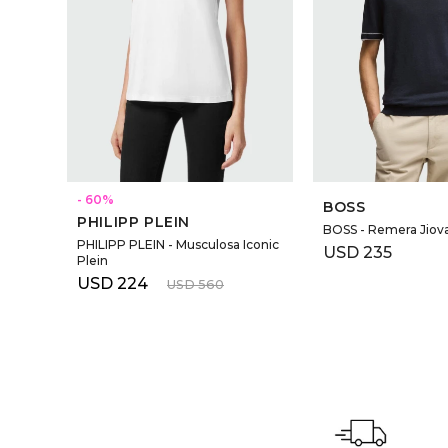
60
BOSS
PHILIPP PLEIN
BOSS - Remera Jiov
PHILIPP PLEIN - Musculosa Iconic
USD
235
Plein
USD
224
USD
560