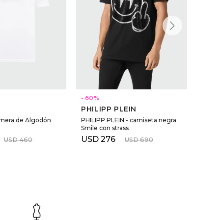
60
NEW 
PHILIPP PLEIN
AMI 
emera de Algodón
PHILIPP PLEIN - camiseta negra
AMI P
Smile con strass
Algo
USD
276
USD
USD
460
USD
690