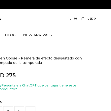
USD
0
BLOG
NEW ARRIVALS
en Goose - Remera de efecto desgastado con
ampado de la temporada
SD
275
¿Pegúntale a ChatGPT que ventajas tiene este
producto?
e: