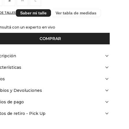
S
M
L
Saber mi talle
Ver tabla de medidas
DE TALLES
nsultá con un experto en vivo
COMPRAR
ripción
cterísticas
íos
bios y Devoluciones
ios de pago
os de retiro - Pick Up