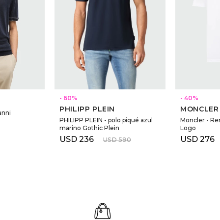
60
40
PHILIPP PLEIN
MONCLER
anni
PHILIPP PLEIN - polo piqué azul
Moncler - R
marino Gothic Plein
Logo
USD
236
USD
276
USD
590