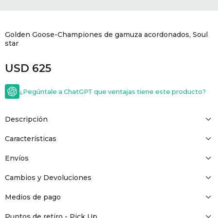
GOLDE
Trajes 
NEW ARRIVALS
Golden Goose-Championes de gamuza acordonados, Soul
Shorts
CANAD
star
USD
625
HERN
¿Pegúntale a ChatGPT que ventajas tiene este producto?
VALMO
Descripción
DIESEL
Características
AMI PA
Envíos
Cambios y Devoluciones
MILLER
Medios de pago
Puntos de retiro - Pick Up