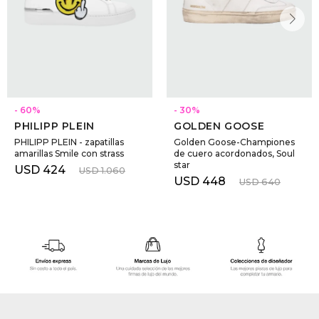
60
30
PHILIPP PLEIN
GOLDEN GOOSE
PHILIPP PLEIN - zapatillas
Golden Goose-Championes
amarillas Smile con strass
de cuero acordonados, Soul
star
USD
424
USD
1.060
USD
448
USD
640