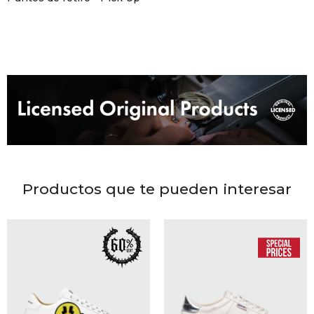
DR. VR
RAG &
MAISO
THEOR
BOTTE
Productos que te pueden interesar
BAO B