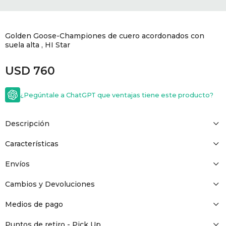
GOLDE
Trajes 
NEW ARRIVALS
Golden Goose-Championes de cuero acordonados con
Shorts
CANAD
suela alta , HI Star
USD
760
HERN
¿Pegúntale a ChatGPT que ventajas tiene este producto?
VALMO
Descripción
DIESEL
Características
AMI PA
Envíos
Cambios y Devoluciones
MILLER
Medios de pago
Puntos de retiro - Pick Up