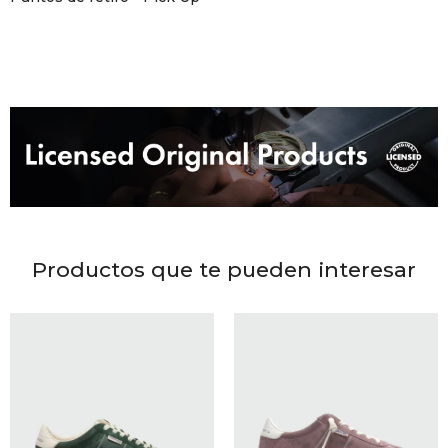
DR. VR
RAG &
MAISO
THEOR
BOTTE
Productos que te pueden interesar
BAO B