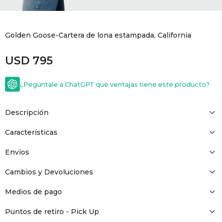
GOLDE
Trajes 
NEW ARRIVALS
Golden Goose-Cartera de lona estampada, California
Shorts
CANAD
USD
795
HERN
¿Pegúntale a ChatGPT que ventajas tiene este producto?
VALMO
Descripción
DIESEL
Características
Envíos
AMI PA
Cambios y Devoluciones
MILLER
Medios de pago
Puntos de retiro - Pick Up