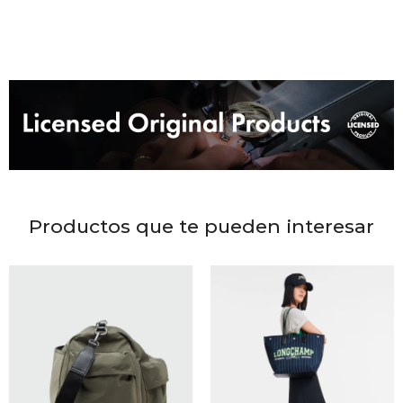
DR. VR
RAG &
MAISO
THEOR
BOTTE
Productos que te pueden interesar
BAO B