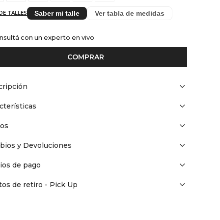
Saber mi talle
Ver tabla de medidas
DE TALLES
nsultá con un experto en vivo
COMPRAR
ripción
cterísticas
íos
bios y Devoluciones
ios de pago
os de retiro - Pick Up