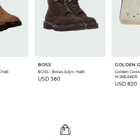
BOSS
GOLDEN 
-Cheb
BOSS - Botas Julyo- Halb
Golden Goo
HI SNEAKER
USD
380
USD
820