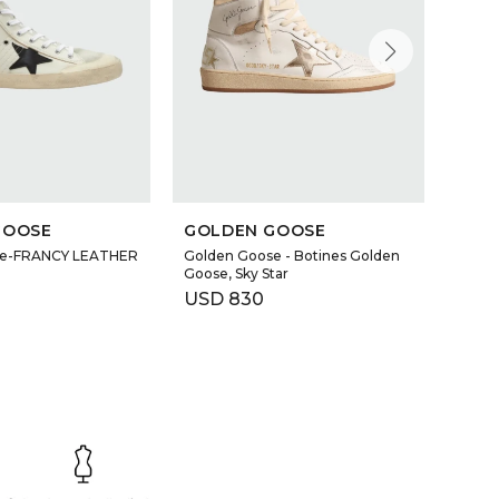
GOOSE
GOLDEN GOOSE
MON
se-FRANCY LEATHER
Golden Goose - Botines Golden
Moncle
Goose, Sky Star
Kicks
USD
830
USD