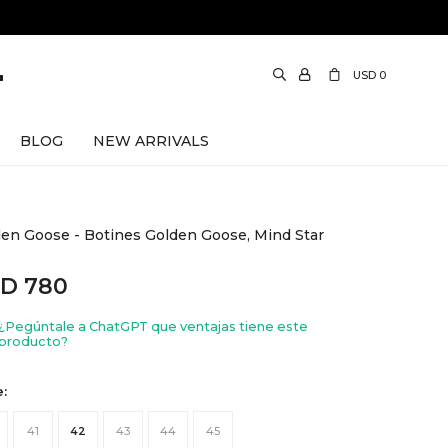
USD
0
BLOG
NEW ARRIVALS
en Goose - Botines Golden Goose, Mind Star
SD
780
¿Pegúntale a ChatGPT que ventajas tiene este
producto?
e:
41
42
43
44
45