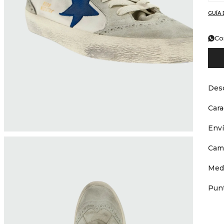
GUÍA 
Co
Desc
Cara
Env
Cam
Med
Punt