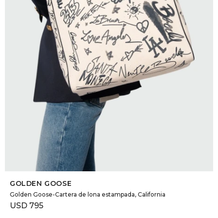
DR. VR
RAG &
MAISO
THEOR
BOTTE
BAO B
SELECCIONAR TALLE
GOLDEN GOOSE
Golden Goose-Cartera de lona estampada, California
USD
795