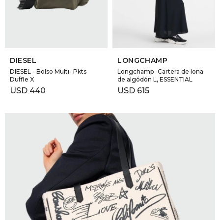
GOLDE
Trajes 
NEW ARRIVALS
Shorts
CANAD
SELECCIONAR TALLE
SELECCIONAR TALLE
DIESEL
LONGCHAMP
HERN
DIESEL - Bolso Multi- Pkts
Longchamp -Cartera de lona
Duffle X
de algódón L, ESSENTIAL
USD
440
USD
615
VALMO
DIESEL
AMI PA
MILLER