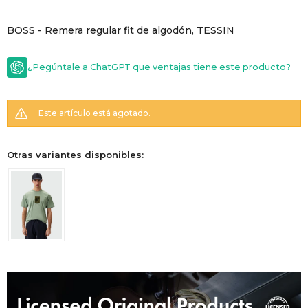
GOLDE
Trajes 
BOSS - Remera regular fit de algodón, TESSIN
NEW ARRIVALS
Shorts
CANAD
¿Pegúntale a ChatGPT que ventajas tiene este producto?
HERN
Este artículo está agotado.
VALMO
Otras variantes disponibles:
DIESEL
AMI PA
MILLER