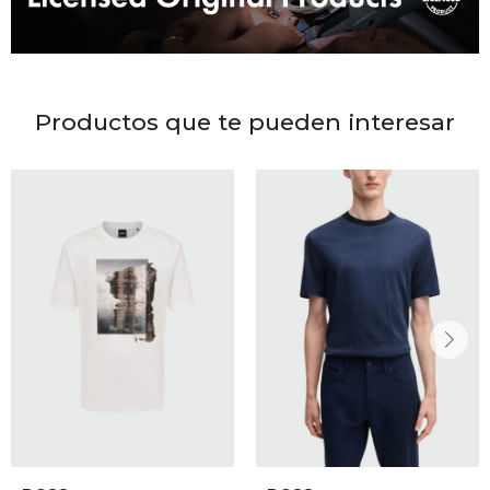
DR. VR
RAG &
Productos que te pueden interesar
MAISO
THEOR
BOTTE
BAO B