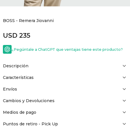
GOLDE
Trajes 
NEW ARRIVALS
BOSS - Remera Jiovanni
Shorts
CANAD
USD
235
HERN
¿Pegúntale a ChatGPT que ventajas tiene este producto?
VALMO
Descripción
DIESEL
Características
Envíos
AMI PA
Cambios y Devoluciones
MILLER
Medios de pago
Puntos de retiro - Pick Up