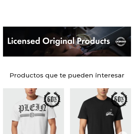
DR. VR
RAG &
MAISO
THEOR
BOTTE
Productos que te pueden interesar
BAO B