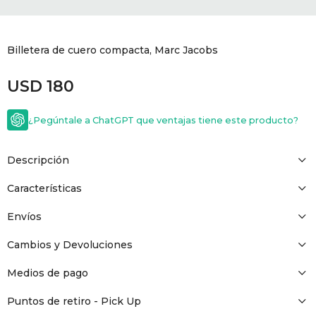
GOLDE
Trajes 
NEW ARRIVALS
Billetera de cuero compacta, Marc Jacobs
Shorts
CANAD
USD
180
HERN
¿Pegúntale a ChatGPT que ventajas tiene este producto?
VALMO
Descripción
DIESEL
Características
Envíos
AMI PA
Cambios y Devoluciones
MILLER
Medios de pago
Puntos de retiro - Pick Up