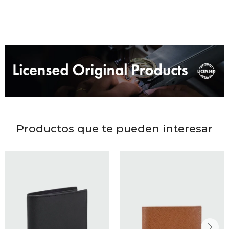
DR. VR
RAG &
MAISO
THEOR
BOTTE
Productos que te pueden interesar
BAO B