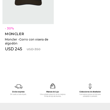
GOLDE
Trajes 
NEW ARRIVALS
Shorts
CANAD
SELECCIONAR TALLE
30
MONCLER
HERN
Moncler -Gorro con visera de
algodón
USD
245
USD
350
VALMO
DIESEL
AMI PA
MILLER