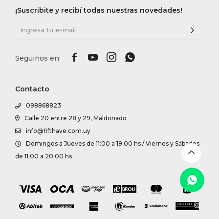
DR. VR
¡Suscribite y recibí todas nuestras novedades!
RAG &




MAISO
THEOR
Contacto
098868823
BOTTE
Calle 20 entre 28 y 29, Maldonado
info@fifthave.com.uy
Domingos a Jueves de 11:00 a 19:00 hs / Viernes y Sábados
BAO B
de 11:00 a 20:00 hs