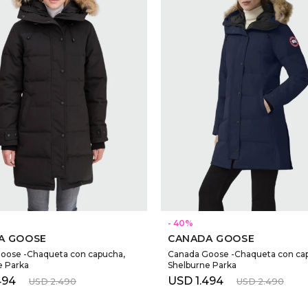
SELECCIONAR TALLE
SELECCIONAR TALLE
40
A GOOSE
CANADA GOOSE
oose -Chaqueta con capucha,
Canada Goose -Chaqueta con ca
e Parka
Shelburne Parka
494
USD
1.494
USD
2.490
USD
2.490