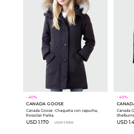
SELECCIONAR TALLE
40
40
CANADA GOOSE
CANAD
Canada Goose -Chaqueta con capucha,
Canada G
Rossclair Parka
Shelburn
USD
1.170
USD
1.
USD
1.950