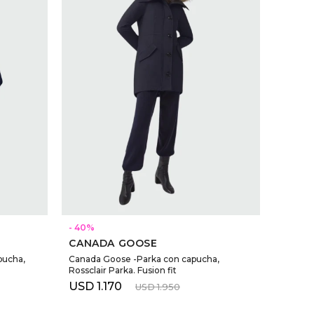
SELECCIONAR TALLE
40
CANADA GOOSE
pucha,
Canada Goose -Parka con capucha,
Rossclair Parka. Fusion fit
USD
1.170
USD
1.950