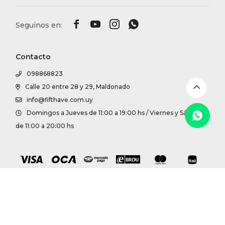
DR. VR




RAG &
Contacto
MAISO
098868823
Calle 20 entre 28 y 29, Maldonado
THEOR
info@fifthave.com.uy
Domingos a Jueves de 11:00 a 19:00 hs / Viernes y Sábados
BOTTE
de 11:00 a 20:00 hs
BAO B