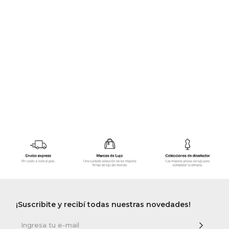
GOLDE
Trajes 
NEW ARRIVALS
Shorts
CANAD
HERN
VALMO
DIESEL
AMI PA
MILLER
¡Suscribite y recibí todas nuestras novedades!