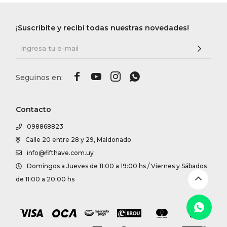
DR. VR
¡Suscribite y recibí todas nuestras novedades!
RAG &
MAISO




THEOR
Contacto
BOTTE
098868823
Calle 20 entre 28 y 29, Maldonado
info@fifthave.com.uy
BAO B
Domingos a Jueves de 11:00 a 19:00 hs / Viernes y Sábados
de 11:00 a 20:00 hs