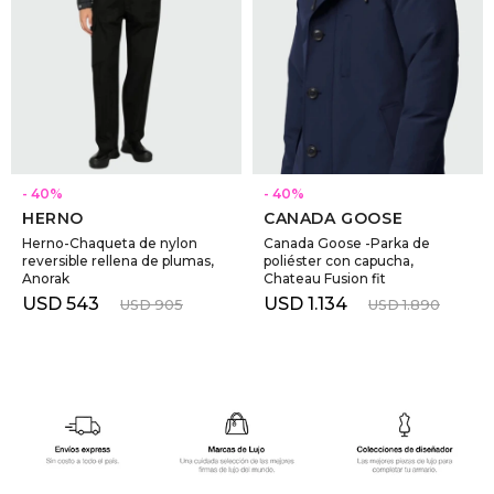
GOLDE
Trajes 
NEW ARRIVALS
Shorts
CANAD
HERN
SELECCIONAR TALLE
SELECCIONAR TALLE
40
40
HERNO
CANADA GOOSE
VALMO
Herno-Chaqueta de nylon
Canada Goose -Parka de
reversible rellena de plumas,
poliéster con capucha,
Anorak
Chateau Fusion fit
DIESEL
USD
543
USD
1.134
USD
905
USD
1.890
AMI PA
MILLER