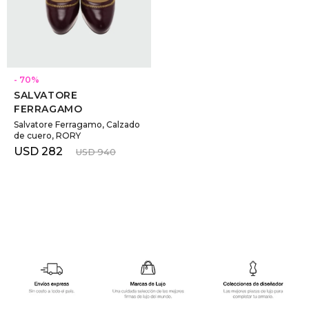
GOLDE
Trajes 
NEW ARRIVALS
Shorts
CANAD
SELECCIONAR TALLE
70
SALVATORE
HERN
FERRAGAMO
Salvatore Ferragamo, Calzado
de cuero, RORY
VALMO
USD
282
USD
940
DIESEL
AMI PA
MILLER