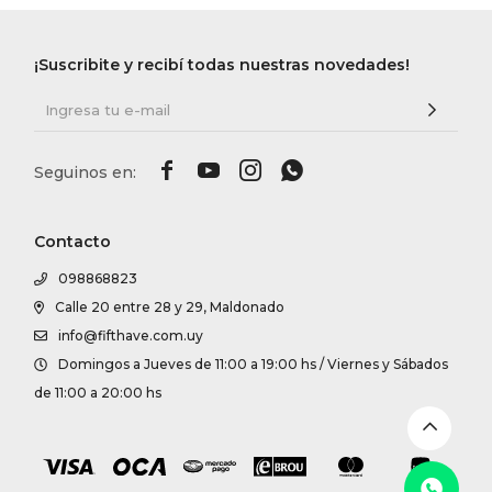
DR. VR
¡Suscribite y recibí todas nuestras novedades!
RAG &
MAISO




THEOR
Contacto
BOTTE
098868823
Calle 20 entre 28 y 29, Maldonado
BAO B
info@fifthave.com.uy
Domingos a Jueves de 11:00 a 19:00 hs / Viernes y Sábados
de 11:00 a 20:00 hs