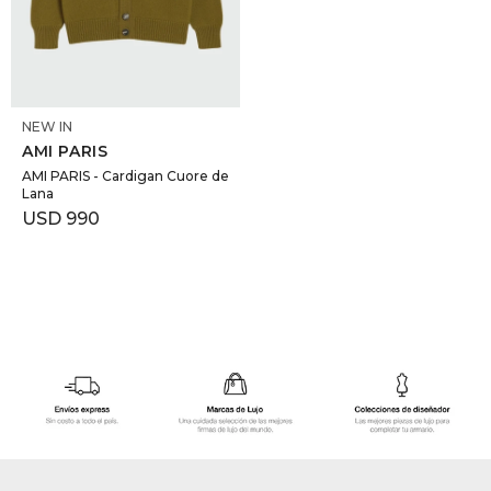
GOLDE
Trajes 
NEW ARRIVALS
Shorts
CANAD
SELECCIONAR TALLE
NEW IN
AMI PARIS
HERN
AMI PARIS - Cardigan Cuore de
Lana
USD
990
VALMO
DIESEL
AMI PA
MILLER