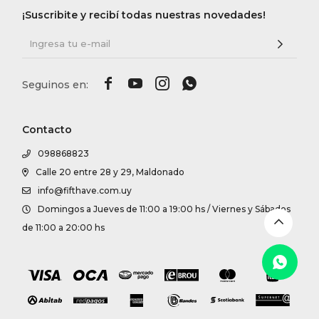
DR. VR
¡Suscribite y recibí todas nuestras novedades!
RAG &




MAISO
THEOR
Contacto
098868823
BOTTE
Calle 20 entre 28 y 29, Maldonado
info@fifthave.com.uy
Domingos a Jueves de 11:00 a 19:00 hs / Viernes y Sábados
BAO B
de 11:00 a 20:00 hs