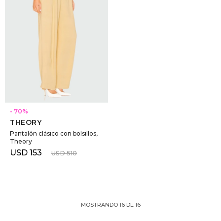
SELECCIONAR TALLE
70
THEORY
Pantalón clásico con bolsillos,
Theory
USD
153
USD
510
MOSTRANDO
16
DE
16