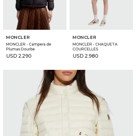
GOLDE
Trajes 
NEW ARRIVALS
Shorts
CANAD
SELECCIONAR TALLE
SELECCIONAR TALLE
MONCLER
MONCLER
HERN
MONCLER - Campera de
MONCLER - CHAQUETA
Plumas Dourbe
COURCELLES
USD
2.290
USD
2.980
VALMO
DIESEL
AMI PA
MILLER