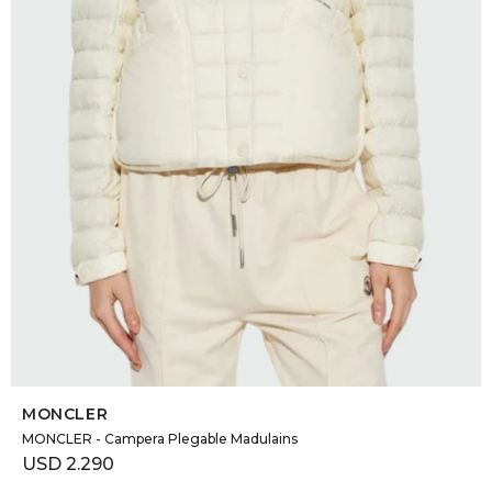
DR. VR
RAG &
MAISO
THEOR
BOTTE
BAO B
SELECCIONAR TALLE
MONCLER
MONCLER - Campera Plegable Madulains
USD
2.290