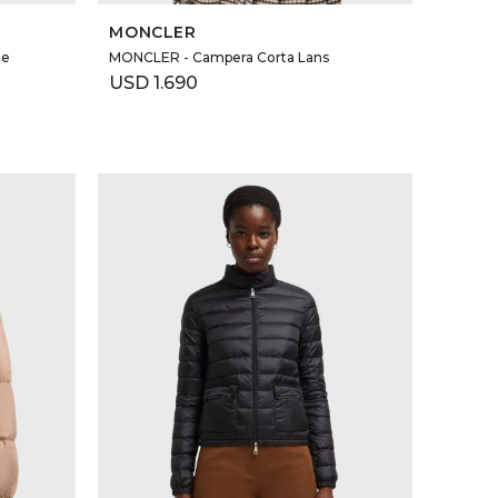
MONCLER
te
MONCLER - Campera Corta Lans
USD
1.690