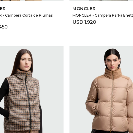
ER
MONCLER
- Campera Corta de Plumas
MONCLER - Campera Parka Enet
USD
1.920
450