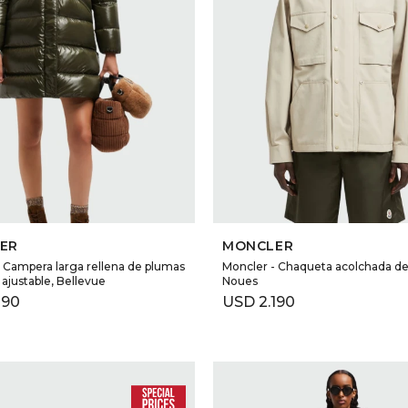
SELECCIONAR TALLE
SELECCIONAR TALLE
ER
MONCLER
 Campera larga rellena de plumas
Moncler - Chaqueta acolchada d
 ajustable, Bellevue
Noues
190
USD
2.190