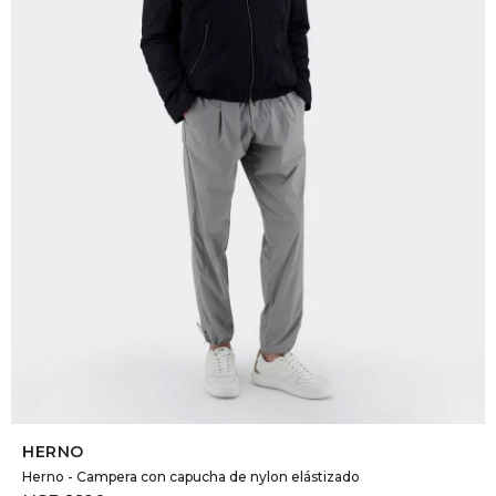
DR. VR
RAG &
MAISO
THEOR
BOTTE
BAO B
SELECCIONAR TALLE
HERNO
Herno - Campera con capucha de nylon elástizado