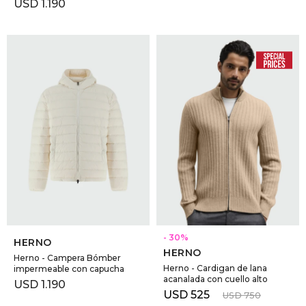
USD
1.190
SELECCIONAR TALLE
SELECCIONAR TALLE
30
HERNO
HERNO
Herno - Campera Bómber
Herno - Cardigan de lana
impermeable con capucha
acanalada con cuello alto
USD
1.190
USD
525
USD
750