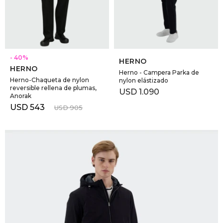
GOLDE
Trajes 
NEW ARRIVALS
Shorts
CANAD
SELECCIONAR TALLE
SELECCIONAR TALLE
40
HERNO
HERNO
HERN
Herno - Campera Parka de
Herno-Chaqueta de nylon
nylon elástizado
reversible rellena de plumas,
USD
1.090
Anorak
VALMO
USD
543
USD
905
DIESEL
AMI PA
MILLER