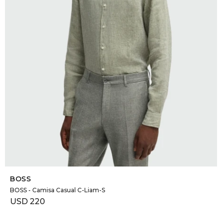
DR. VR
RAG &
MAISO
THEOR
BOTTE
BAO B
SELECCIONAR TALLE
BOSS
BOSS - Camisa Casual C-Liam-S
USD
220