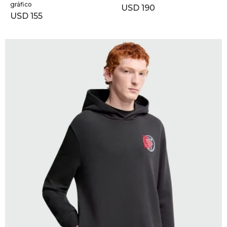
gráfico
USD
190
USD
155