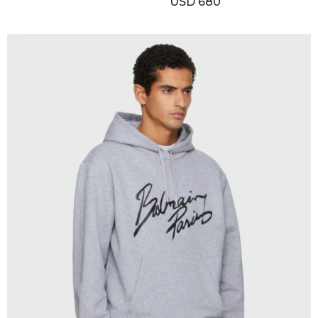
USD
680