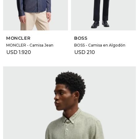
GOLDE
Trajes 
NEW ARRIVALS
Shorts
CANAD
SELECCIONAR TALLE
SELECCIONAR TALLE
MONCLER
BOSS
HERN
MONCLER - Camisa Jean
BOSS - Camisa en Algodón
USD
1.920
USD
210
VALMO
DIESEL
AMI PA
MILLER