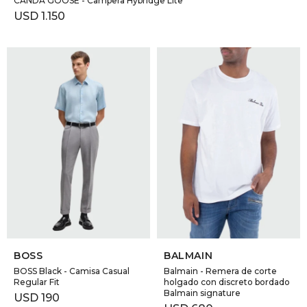
CANDA GOOSE - Campera Hybridge Lite
USD
1.150
SELECCIONAR TALLE
SELECCIONAR TALLE
BOSS
BALMAIN
BOSS Black - Camisa Casual
Balmain - Remera de corte
Regular Fit
holgado con discreto bordado
Balmain signature
USD
190