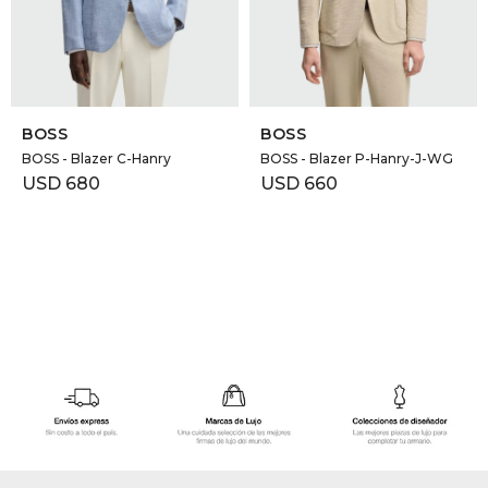
GOLDE
Trajes 
NEW ARRIVALS
Shorts
CANAD
SELECCIONAR TALLE
SELECCIONAR TALLE
BOSS
BOSS
HERN
BOSS - Blazer C-Hanry
BOSS - Blazer P-Hanry-J-WG
USD
680
USD
660
VALMO
DIESEL
AMI PA
MILLER