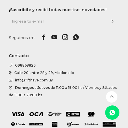
DR. VR
¡Suscribite y recibí todas nuestras novedades!
RAG &
MAISO




THEOR
Contacto
098868823
BOTTE
Calle 20 entre 28 y 29, Maldonado
info@fifthave.com.uy
BAO B
Domingos a Jueves de 11:00 a 19:00 hs / Viernes y Sábados
de 11:00 a 20:00 hs