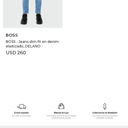
GOLDE
Trajes 
NEW ARRIVALS
Shorts
CANAD
SELECCIONAR TALLE
BOSS
HERN
BOSS - Jeans slim fit en denim
elastizado, DELANO
USD
260
VALMO
DIESEL
AMI PA
MILLER