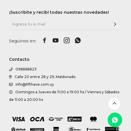
DR. VR
¡Suscribite y recibí todas nuestras novedades!
RAG &
MAISO




THEOR
Contacto
098868823
BOTTE
Calle 20 entre 28 y 29, Maldonado
info@fifthave.com.uy
BAO B
Domingos a Jueves de 11:00 a 19:00 hs / Viernes y Sábados
de 11:00 a 20:00 hs