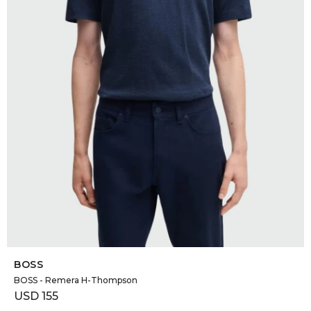
DR. VR
RAG &
MAISO
THEOR
BOTTE
BAO B
SELECCIONAR TALLE
BOSS
BOSS - Remera H-Thompson
USD
155