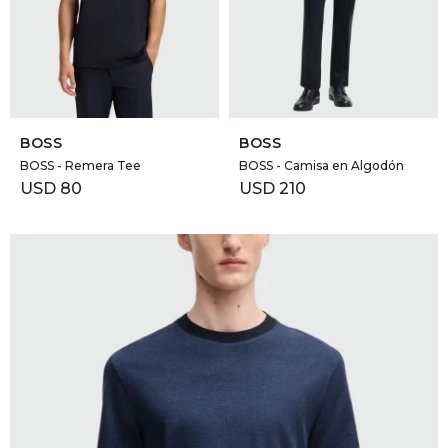
GOLDE
Trajes 
NEW ARRIVALS
Shorts
CANAD
SELECCIONAR TALLE
SELECCIONAR TALLE
HERN
BOSS
BOSS
BOSS - Remera Tee
BOSS - Camisa en Algodón
USD
80
USD
210
VALMO
DIESEL
AMI PA
MILLER