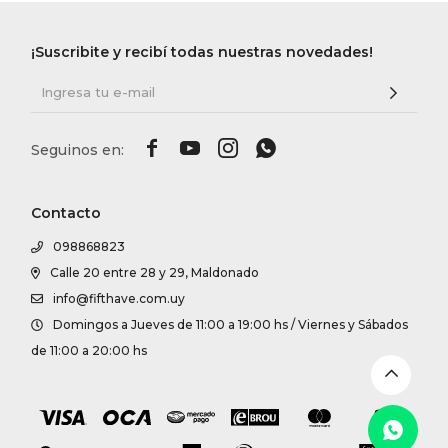
DR. VR
¡Suscribite y recibí todas nuestras novedades!
RAG &
MAISO




THEOR
Contacto
BOTTE
098868823
Calle 20 entre 28 y 29, Maldonado
info@fifthave.com.uy
BAO B
Domingos a Jueves de 11:00 a 19:00 hs / Viernes y Sábados
de 11:00 a 20:00 hs