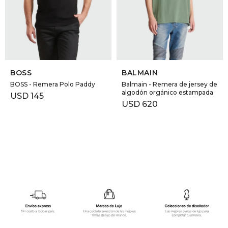
GOLDE
Trajes 
NEW ARRIVALS
Shorts
CANAD
SELECCIONAR TALLE
SELECCIONAR TALLE
HERN
BOSS
BALMAIN
BOSS - Remera Polo Paddy
Balmain - Remera de jersey de
algodón orgánico estampada
USD
145
VALMO
USD
620
DIESEL
AMI PA
MILLER