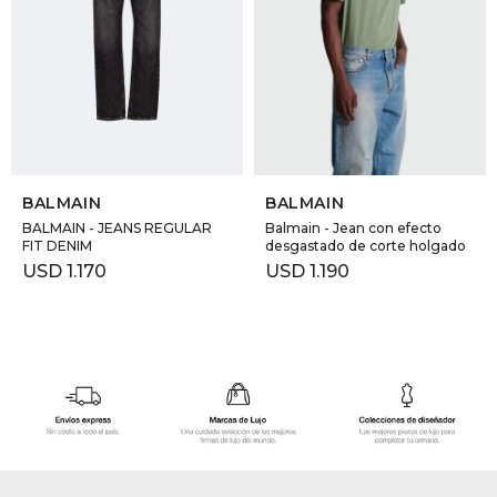
GOLDE
Trajes 
NEW ARRIVALS
Shorts
CANAD
HERN
SELECCIONAR TALLE
SELECCIONAR TALLE
BALMAIN
BALMAIN
VALMO
BALMAIN - JEANS REGULAR
Balmain - Jean con efecto
FIT DENIM
desgastado de corte holgado
USD
1.170
USD
1.190
DIESEL
AMI PA
MILLER