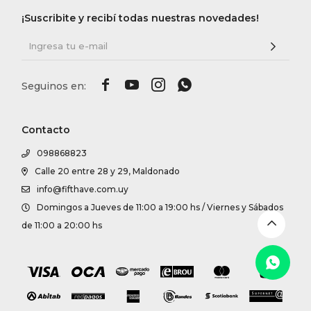
DR. VR
¡Suscribite y recibí todas nuestras novedades!
RAG &
MAISO




THEOR
Contacto
098868823
BOTTE
Calle 20 entre 28 y 29, Maldonado
info@fifthave.com.uy
Domingos a Jueves de 11:00 a 19:00 hs / Viernes y Sábados
BAO B
de 11:00 a 20:00 hs