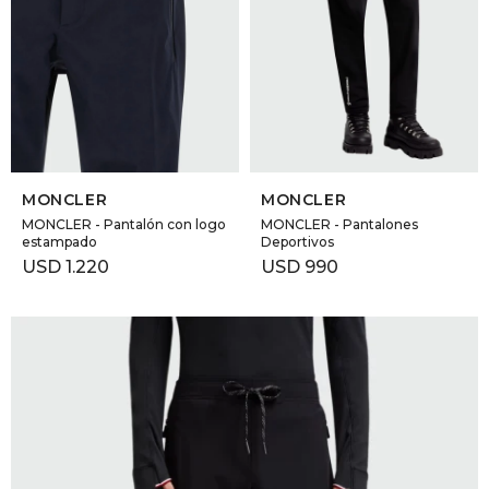
GOLDE
Trajes 
NEW ARRIVALS
Shorts
CANAD
HERN
SELECCIONAR TALLE
SELECCIONAR TALLE
MONCLER
MONCLER
VALMO
MONCLER - Pantalón con logo
MONCLER - Pantalones
estampado
Deportivos
USD
1.220
USD
990
DIESEL
AMI PA
MILLER