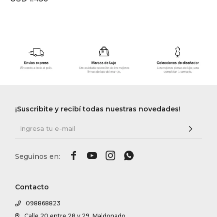
¡Suscribite y recibí todas nuestras novedades!




Contacto
098868823
Calle 20 entre 28 y 29, Maldonado