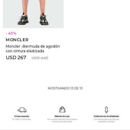
SELECCIONAR TALLE
40
MONCLER
Moncler -Bermuda de agodón
con cintura elastizada
USD
267
USD
445
MOSTRANDO
13
DE
13