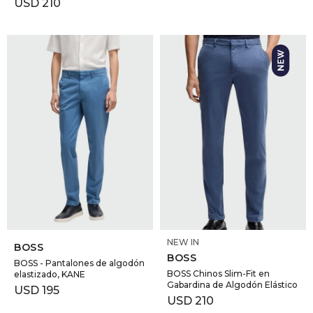
USD
210
SELECCIONAR TALLE
SELECCIONAR TALLE
NEW IN
BOSS
BOSS
BOSS - Pantalones de algodón
BOSS Chinos Slim-Fit en
elastizado, KANE
Gabardina de Algodón Elástico
USD
195
USD
210