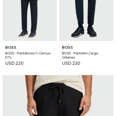
GOLDE
Trajes 
NEW ARRIVALS
Shorts
CANAD
HERN
SELECCIONAR TALLE
SELECCIONAR TALLE
BOSS
BOSS
VALMO
BOSS - Pantalones C-Genius-
BOSS - Pantalón Cargo
DTL
Urbanex
USD
220
USD
230
DIESEL
AMI PA
MILLER