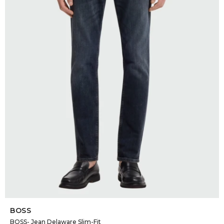
DR. VR
RAG &
MAISO
THEOR
BOTTE
BAO B
SELECCIONAR TALLE
BOSS
BOSS- Jean Delaware Slim-Fit