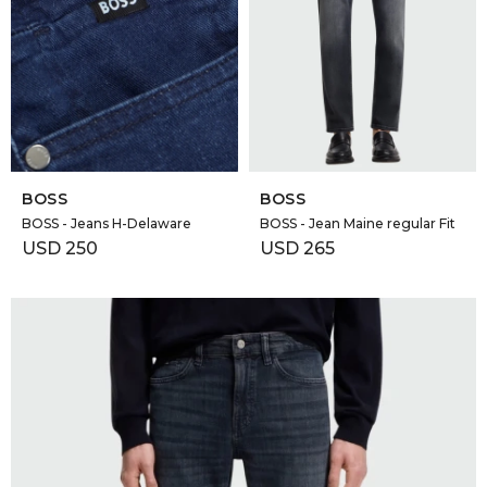
GOLDE
Trajes 
NEW ARRIVALS
Shorts
CANAD
HERN
SELECCIONAR TALLE
SELECCIONAR TALLE
BOSS
BOSS
VALMO
BOSS - Jeans H-Delaware
BOSS - Jean Maine regular Fit
USD
250
USD
265
DIESEL
AMI PA
MILLER