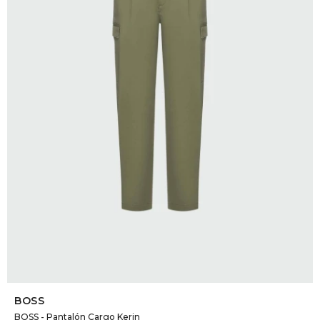
DR. VR
RAG &
MAISO
THEOR
BOTTE
BAO B
SELECCIONAR TALLE
BOSS
BOSS - Pantalón Cargo Kerin