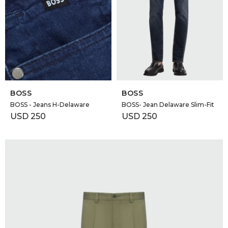
GOLDE
Trajes 
NEW ARRIVALS
Shorts
CANAD
HERN
SELECCIONAR TALLE
SELECCIONAR TALLE
BOSS
BOSS
VALMO
BOSS - Jeans H-Delaware
BOSS- Jean Delaware Slim-Fit
USD
250
USD
250
DIESEL
AMI PA
MILLER