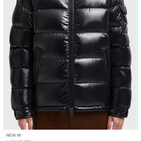
DR. VR
RAG &
MAISO
THEOR
BOTTE
BAO B
SELECCIONAR TALLE
NEW IN