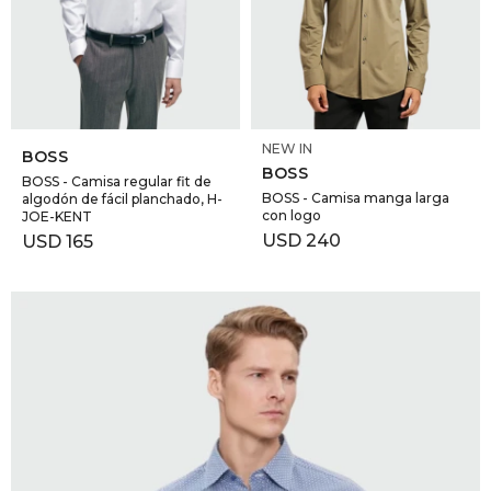
GOLDE
Trajes 
NEW ARRIVALS
Shorts
CANAD
SELECCIONAR TALLE
SELECCIONAR TALLE
NEW IN
HERN
BOSS
BOSS
BOSS - Camisa regular fit de
BOSS - Camisa manga larga
algodón de fácil planchado, H-
con logo
JOE-KENT
VALMO
USD
240
USD
165
DIESEL
AMI PA
MILLER