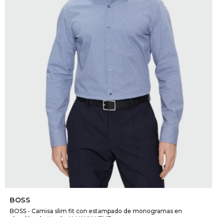
DR. VR
RAG &
MAISO
THEOR
BOTTE
BAO B
SELECCIONAR TALLE
BOSS
BOSS - Camisa slim fit con estampado de monogramas en