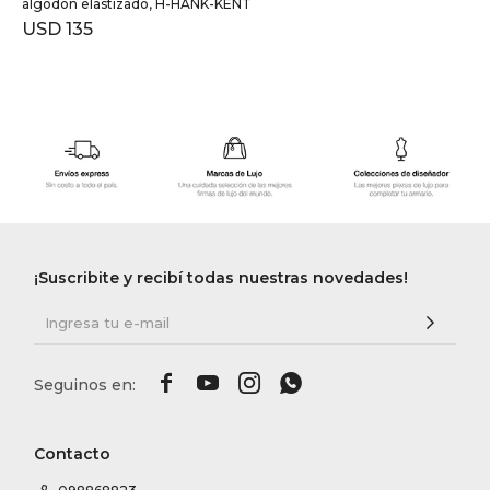
algodón elastizado, H-HANK-KENT
USD
135
¡Suscribite y recibí todas nuestras novedades!




Contacto