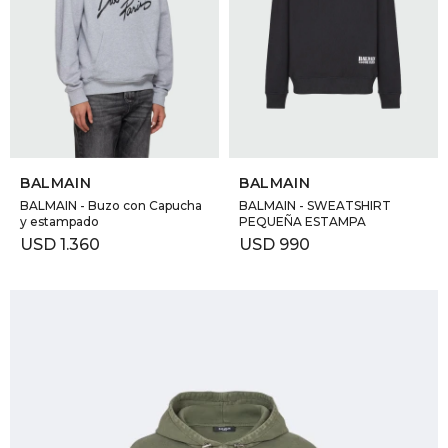
GOLDE
Trajes 
NEW ARRIVALS
Shorts
CANAD
HERN
SELECCIONAR TALLE
SELECCIONAR TALLE
BALMAIN
BALMAIN
VALMO
BALMAIN - Buzo con Capucha
BALMAIN - SWEATSHIRT
y estampado
PEQUEÑA ESTAMPA
USD
1.360
USD
990
DIESEL
AMI PA
MILLER