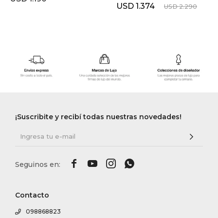
USD
1.374
USD
2.290
¡Suscribite y recibí todas nuestras novedades!




Contacto
098868823