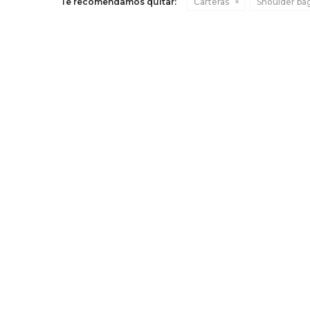
Te recomendamos quitar:
Carteras
Shoulder ba