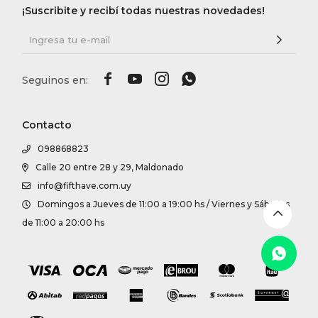
DR. VR
¡Suscribite y recibí todas nuestras novedades!
RAG &




MAISO
Contacto
THEOR
098868823
Calle 20 entre 28 y 29, Maldonado
BOTTE
info@fifthave.com.uy
Domingos a Jueves de 11:00 a 19:00 hs / Viernes y Sábados
BAO B
de 11:00 a 20:00 hs