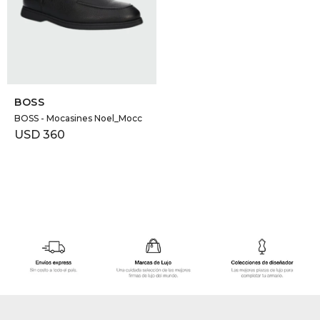
GOLDE
Trajes 
NEW ARRIVALS
Shorts
CANAD
SELECCIONAR TALLE
HERN
BOSS
BOSS - Mocasines Noel_Mocc
USD
360
VALMO
DIESEL
AMI PA
MILLER