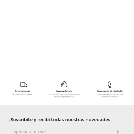
GOLDE
Trajes 
NEW ARRIVALS
Shorts
CANAD
HERN
VALMO
DIESEL
AMI PA
MILLER
¡Suscribite y recibí todas nuestras novedades!