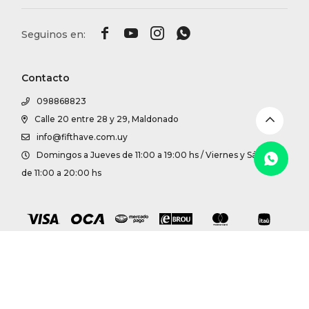
DR. VR




RAG &
Contacto
MAISO
098868823
Calle 20 entre 28 y 29, Maldonado
THEOR
info@fifthave.com.uy
Domingos a Jueves de 11:00 a 19:00 hs / Viernes y Sábados
BOTTE
de 11:00 a 20:00 hs
BAO B