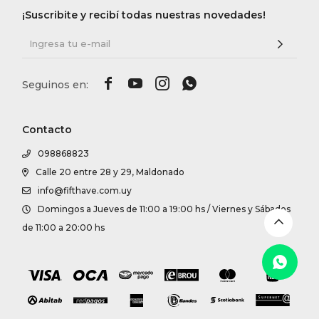
DR. VR
¡Suscribite y recibí todas nuestras novedades!
RAG &




MAISO
THEOR
Contacto
098868823
BOTTE
Calle 20 entre 28 y 29, Maldonado
info@fifthave.com.uy
Domingos a Jueves de 11:00 a 19:00 hs / Viernes y Sábados
BAO B
de 11:00 a 20:00 hs