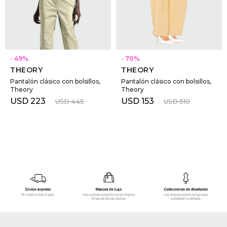
GOLDE
Trajes 
NEW ARRIVALS
Shorts
CANAD
SELECCIONAR TALLE
SELECCIONAR TALLE
49
70
THEORY
THEORY
HERN
Pantalón clásico con bolsillos,
Pantalón clásico con bolsillos,
Theory
Theory
USD
223
USD
153
USD
445
USD
510
VALMO
DIESEL
AMI PA
MILLER