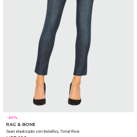
DR. VR
RAG &
MAISO
THEOR
BOTTE
BAO B
SELECCIONAR TALLE
60
RAG & BONE
Jean elastizado con bolsillos, Tonal Rive