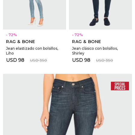
GOLDE
Trajes 
NEW ARRIVALS
Shorts
CANAD
SELECCIONAR TALLE
SELECCIONAR TALLE
72
72
RAG & BONE
RAG & BONE
HERN
Jean elastizado con bolsillos,
Jean clásico con bolsillos,
Liho
Shirley
USD
98
USD
98
USD
350
USD
350
VALMO
DIESEL
AMI PA
MILLER