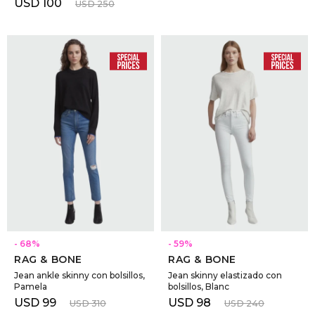
USD
100
USD
250
SELECCIONAR TALLE
SELECCIONAR TALLE
68
59
RAG & BONE
RAG & BONE
Jean ankle skinny con bolsillos,
Jean skinny elastizado con
Pamela
bolsillos, Blanc
USD
99
USD
98
USD
310
USD
240