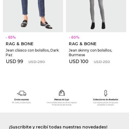
SELECCIONAR TALLE
SELECCIONAR TALLE
65
60
RAG & BONE
RAG & BONE
Jean clásico con bolsillos, Dark
Jean skinny con bolsillos,
Paz
Burmese
USD
99
USD
100
USD
290
USD
250
¡Suscribite y recibí todas nuestras novedades!