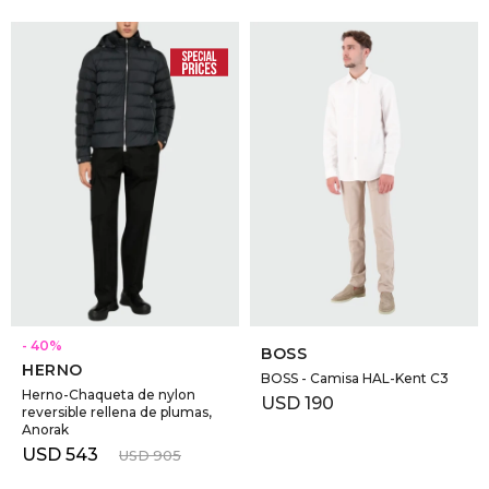
SELECCIONAR TALLE
SELECCIONAR TALLE
40
BOSS
HERNO
BOSS - Camisa HAL-Kent C3
Herno-Chaqueta de nylon
USD
190
reversible rellena de plumas,
Anorak
USD
543
USD
905