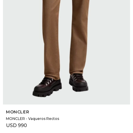
DR. VR
RAG &
MAISO
THEOR
BOTTE
BAO B
SELECCIONAR TALLE
MONCLER
MONCLER - Vaqueros Rectos
USD
990